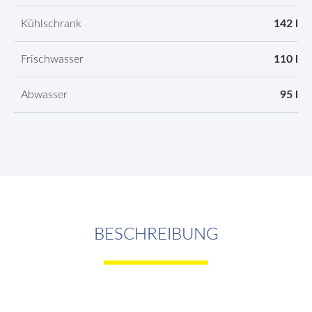
Kühlschrank
142 l
Frischwasser
110 l
Abwasser
95 l
BESCHREIBUNG