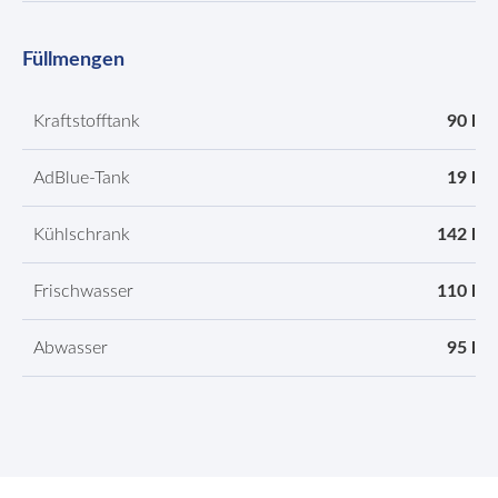
Füllmengen
Kraftstofftank
90 l
AdBlue-Tank
19 l
Kühlschrank
142 l
Frischwasser
110 l
Abwasser
95 l