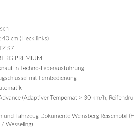
isch
x 40 cm (Heck links)
TZ S7
SBERG PREMIUM
knauf in Techno-Lederausführung
ugschlüssel mit Fernbedienung
utomatik
 Advance (Adaptiver Tempomat > 30 km/h, Reifendruc
 und Fahrzeug Dokumente Weinsberg Reisemobil (He
 / Wesseling)