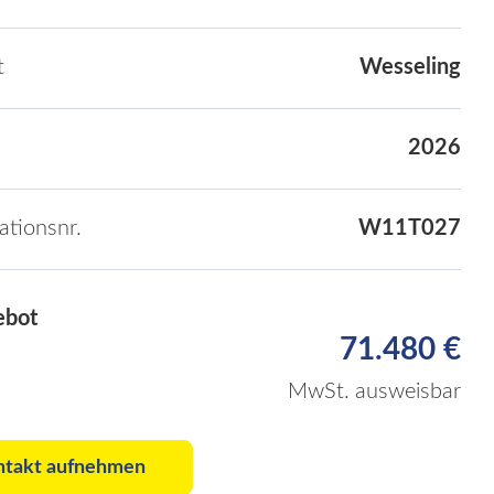
t
Wesseling
2026
kationsnr.
W11T027
ebot
71.480 €
MwSt. ausweisbar
ntakt aufnehmen