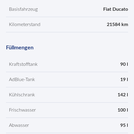
Basisfahrzeug
Fiat Ducato
Kilometerstand
21584 km
Füllmengen
Kraftstofftank
90 l
AdBlue-Tank
19 l
Kühlschrank
142 l
Frischwasser
100 l
Abwasser
95 l