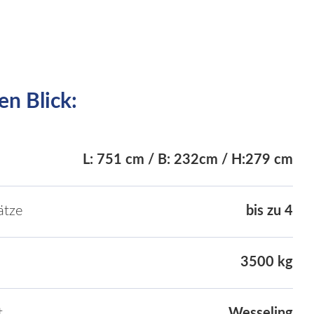
en Blick:
L: 751 cm / B: 232cm / H:279 cm
ätze
bis zu 4
3500 kg
t
Wesseling