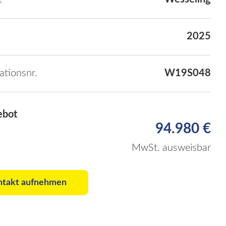
2025
kationsnr.
W19S048
ebot
94.980 €
MwSt. ausweisbar
ntakt aufnehmen