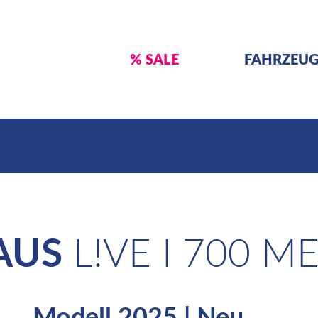
% SALE
FAHRZEU
AUS
L!VE I 700 M