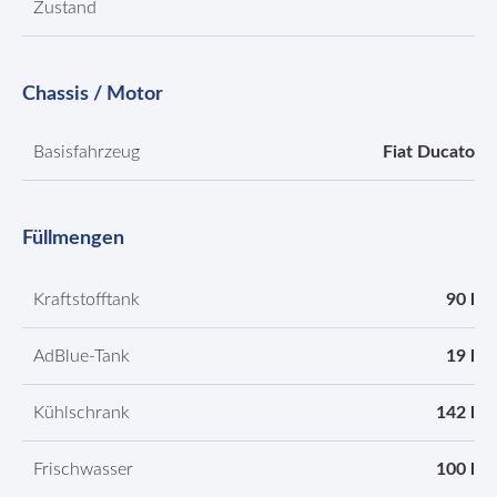
Zustand
Chassis / Motor
Basisfahrzeug
Fiat Ducato
Füllmengen
Kraftstofftank
90 l
AdBlue-Tank
19 l
Kühlschrank
142 l
Frischwasser
100 l