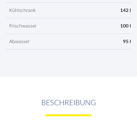
Kühlschrank
142 l
Frischwasser
100 l
Abwasser
95 l
BESCHREIBUNG