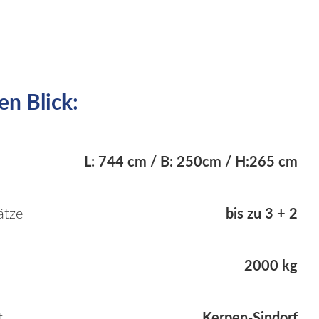
en Blick:
L: 744 cm / B: 250cm / H:265 cm
ätze
bis zu 3 + 2
2000 kg
t
Kerpen-Sindorf