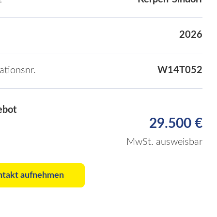
2026
kationsnr.
W14T052
ebot
29.500 €
MwSt. ausweisbar
ntakt aufnehmen