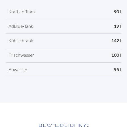
Kraftstofftank
90 l
AdBlue-Tank
19 l
Kühlschrank
142 l
Frischwasser
100 l
Abwasser
95 l
BESCHREIBUNG