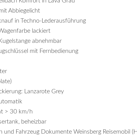
ldach Komfort in Lava Grau
it Abbiegelicht
knauf in Techno-Lederausführung
Wagenfarbe lackiert
Kugelstange abnehmbar
ugschlüssel mit Fernbedienung
ter
late)
ckierung: Lanzarote Grey
utomatik
t > 30 km/h
sertank, beheizbar
 und Fahrzeug Dokumente Weinsberg Reisemobil (He