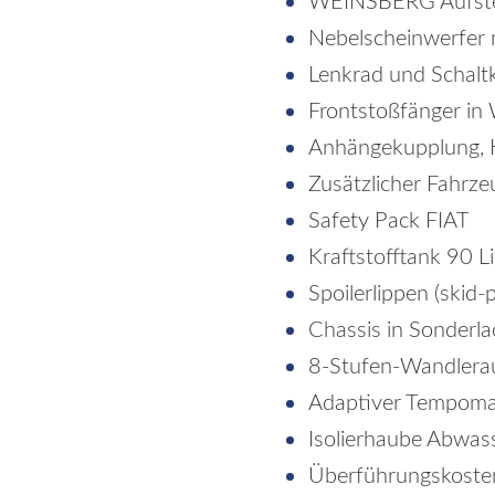
WEINSBERG Aufstel
Nebelscheinwerfer m
Lenkrad und Schalt
Frontstoßfänger in 
Anhängekupplung, 
Zusätzlicher Fahrze
Safety Pack FIAT
Kraftstofftank 90 Li
Spoilerlippen (skid-p
Chassis in Sonderla
8-Stufen-Wandlera
Adaptiver Tempoma
Isolierhaube Abwas
Überführungskosten