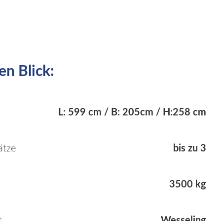
en Blick:
L: 599 cm / B: 205cm / H:258 cm
ätze
bis zu 3
3500 kg
t
Wesseling