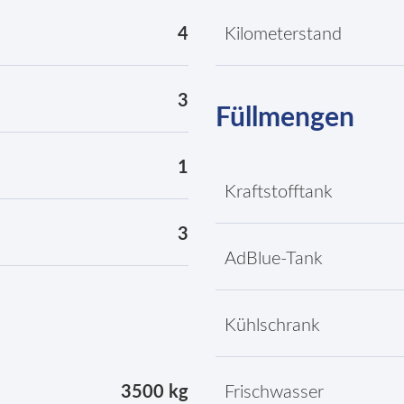
4
Kilometerstand
3
Füllmengen
1
Kraftstofftank
3
AdBlue-Tank
Kühlschrank
3500 kg
Frischwasser