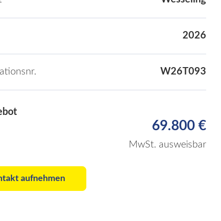
2026
kationsnr.
W26T093
ebot
69.800 €
MwSt. ausweisbar
ntakt aufnehmen