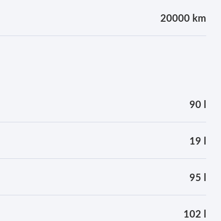
20000 km
90 l
19 l
95 l
102 l