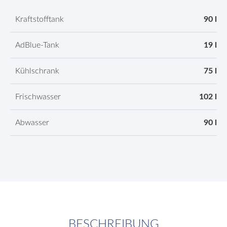
Kraftstofftank
90 l
AdBlue-Tank
19 l
Kühlschrank
75 l
Frischwasser
102 l
Abwasser
90 l
BESCHREIBUNG