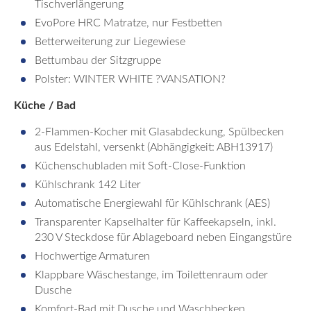
Tischverlängerung
EvoPore HRC Matratze, nur Festbetten
Betterweiterung zur Liegewiese
Bettumbau der Sitzgruppe
Polster: WINTER WHITE ?VANSATION?
Küche / Bad
2-Flammen-Kocher mit Glasabdeckung, Spülbecken
aus Edelstahl, versenkt (Abhängigkeit: ABH13917)
Küchenschubladen mit Soft-Close-Funktion
Kühlschrank 142 Liter
Automatische Energiewahl für Kühlschrank (AES)
Transparenter Kapselhalter für Kaffeekapseln, inkl.
230 V Steckdose für Ablageboard neben Eingangstüre
Hochwertige Armaturen
Klappbare Wäschestange, im Toilettenraum oder
Dusche
Komfort-Bad mit Dusche und Waschbecken