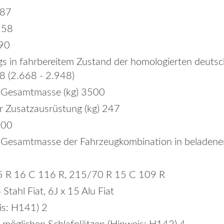
187
258
190
s in fahrbereitem Zustand der homologierten deutsch
8 (2.668 - 2.948)
e Gesamtmasse (kg) 3500
 Zusatzausrüstung (kg) 247
500
e Gesamtmasse der Fahrzeugkombination in belade
5 R 16 C 116 R, 215/70 R 15 C 109 R
Stahl Fiat, 6J x 15 Alu Fiat
is: H141) 2