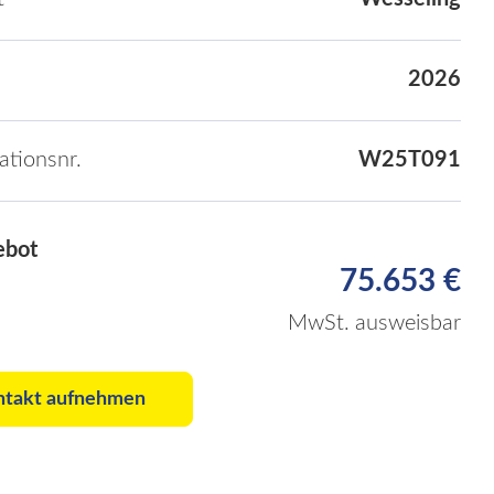
2026
kationsnr.
W25T091
ebot
75.653 €
MwSt. ausweisbar
ntakt aufnehmen