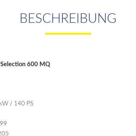
BESCHREIBUNG
m Selection 600 MQ
 kW / 140 PS
599
 205