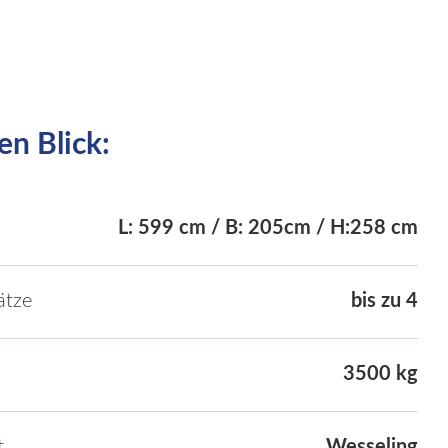
en Blick:
L: 599 cm / B: 205cm / H:258 cm
ätze
bis zu 4
3500 kg
t
Wesseling