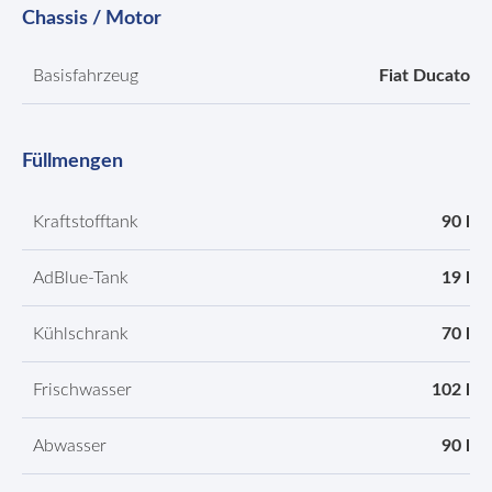
Chassis / Motor
Basisfahrzeug
Fiat Ducato
Füllmengen
Kraftstofftank
90 l
AdBlue-Tank
19 l
Kühlschrank
70 l
Frischwasser
102 l
Abwasser
90 l