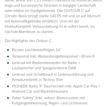
seiner Breite von 2,23 Metern meisterst du souverän selbst
enge und kurvenreiche Strecken in bergiger Landschaft
oder mitten im Stadtgetümmel. Der ONTOUR C auf
Citroën-Basis bringt starke 140 PS mit und ist auf Wunsch
mit Automatikgetriebe erhältlich. Und mit der
HobbyKomplett-Vollausstattung ist er sofort bereit, ins
nächste Abenteuer zu starten.
Die Highlights des Ontour C
Bicolor Leichtmetallfelgen 16"
Tempomat inkl. Abstandsregeltempomat >30 km/h
Lenkrad mit Bedienelementen für Radio +
Lautsprecher und Spiegelantenne DAB
Lenkrad und Schaltknauf in Lederausführung und
Armaturenbrett in Techno Trim
PIONEER Radio 9" Touchscreen inkl. Apple Car Play /
Android Car und Rückfahrkamera
Paket "Safety" (inkl. autom. Bremssystem mit
Fußgängererkennung, Regen- und Lichtsensor,