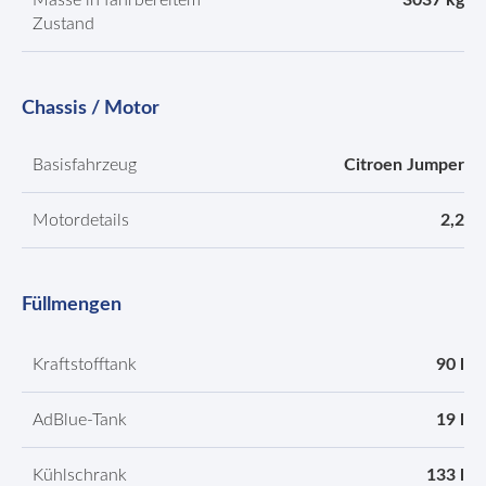
Masse in fahrbereitem
3037 kg
Zustand
Chassis / Motor
Basisfahrzeug
Citroen Jumper
Motordetails
2,2
Füllmengen
Kraftstofftank
90 l
AdBlue-Tank
19 l
Kühlschrank
133 l