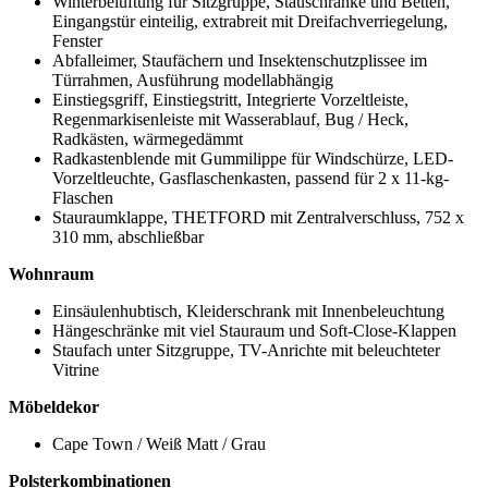
Winterbelüftung für Sitzgruppe, Stauschränke und Betten,
Eingangstür einteilig, extrabreit mit Dreifachverriegelung,
Fenster
Abfalleimer, Staufächern und Insektenschutzplissee im
Türrahmen, Ausführung modellabhängig
Einstiegsgriff, Einstiegstritt, Integrierte Vorzeltleiste,
Regenmarkisenleiste mit Wasserablauf, Bug / Heck,
Radkästen, wärmegedämmt
Radkastenblende mit Gummilippe für Windschürze, LED-
Vorzeltleuchte, Gasflaschenkasten, passend für 2 x 11-kg-
Flaschen
Stauraumklappe, THETFORD mit Zentralverschluss, 752 x
310 mm, abschließbar
Wohnraum
Einsäulenhubtisch, Kleiderschrank mit Innenbeleuchtung
Hängeschränke mit viel Stauraum und Soft-Close-Klappen
Staufach unter Sitzgruppe, TV-Anrichte mit beleuchteter
Vitrine
Möbeldekor
Cape Town / Weiß Matt / Grau
Polsterkombinationen