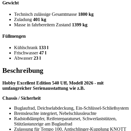
Gewicht
Technisch zulässige Gesamtmasse
1800 kg
Zuladung
401 kg
Masse in fahrbereitem Zustand
1399 kg
Füllmengen
Kühlschrank
133 l
Frischwasser
47 l
Abwasser
23 l
Beschreibung
Hobby Excellent Edition 540 Uff, Modell 2026 - mit
umfangreicher Serienausstattung wie z.B.
Chassis / Sicherheit
Buglaufrad, Deichselabdeckung, Ein-Schlüssel-Schließsystem
Bremsleuchte integriert, Nebelschlussleuchte
Radstoßdämpfer, Reifenreparaturset, Schwerlaststützen,
Stützlastanzeige am Buglaufrad
Zulassung für Tempo 100, Antischlinger-Kupplung KNOTT