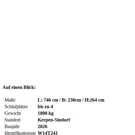
Auf einen Blick:
Maße
L: 746 cm / B: 230cm / H:264 cm
Schlafplätze
bis zu 4
Gewicht
1800 kg
Standort
Kerpen-Sindorf
Baujahr
2026
Identifikationsnr.
W14T241