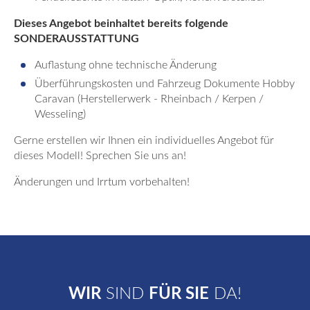
Dieses Angebot beinhaltet bereits folgende
SONDERAUSSTATTUNG
Auflastung ohne technische Änderung
Überführungskosten und Fahrzeug Dokumente Hobby
Caravan (Herstellerwerk - Rheinbach / Kerpen /
Wesseling)
Gerne erstellen wir Ihnen ein individuelles Angebot für
dieses Modell! Sprechen Sie uns an!
Änderungen und Irrtum vorbehalten!
WIR
SIND
FÜR SIE
DA!