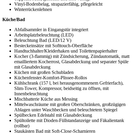
Vinyl-Bodenbelag, strapazierfähig, pflegeleicht
Winterrückenlehnen
Küche/Bad
Abfallsammler in Eingangstür integriert
Arbeitsplatzbeleuchtung (LED)
Beleuchtung Bad (LED/12 V)
Besteckeinsätze mit Softtouch-Oberfläche
Handtuchhalter/Kleiderhaken und Toilettenpapierhalter
Kocher (3-flammig) mit Zündsicherung, Zündautomatik, matt
emailliertem Kocherrost, Glasabdeckung und separater Spüle
mit Glasabdeckung
Küchen mit großen Schubladen
Küchenfenster-Komfort-Plissee-Rollos
Kühlschrank (157 l, bei herausgenommenem Gefrierfach),
Slim-Tower, Kompressor, beidseitig zu öffnen, mit
Innenbeleuchtung
Mischbatterie Küche aus Messing
Mittelwaschräume mit großen Oberschränken, großzügigen
Ablagen unter Waschbecken und beleuchtetem Spiegel
Spülbecken Edelstahl mit Glasabdeckung
Spültoilette mit Dioden-Füllstandanzeige und Fäkalientank
(rollbar)
Staukästen Bad mit Soft-Close-Scharnieren