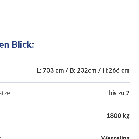
en Blick:
L: 703 cm / B: 232cm / H:266 cm
ätze
bis zu 2
1800 kg
t
Wesseling