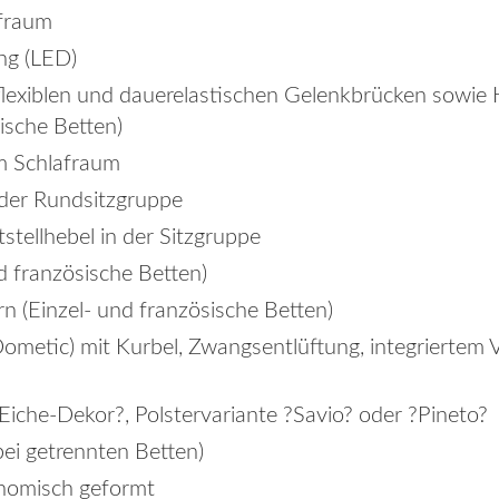
afraum
ng (LED)
lflexiblen und dauerelastischen Gelenkbrücken sowie 
sische Betten)
im Schlafraum
 der Rundsitzgruppe
tstellhebel in der Sitzgruppe
nd französische Betten)
n (Einzel- und französische Betten)
metic) mit Kurbel, Zwangsentlüftung, integriertem 
Eiche-Dekor?, Polstervariante ?Savio? oder ?Pineto?
ei getrennten Betten)
nomisch geformt