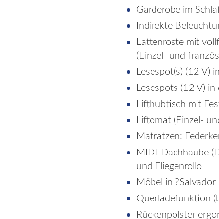
Garderobe im Schl
Indirekte Beleuchtu
Lattenroste mit vol
(Einzel- und franzö
Lesespot(s) (12 V) 
Lesespots (12 V) in
Lifthubtisch mit Fes
Liftomat (Einzel- u
Matratzen: Federker
MIDI-Dachhaube (Do
und Fliegenrollo
Möbel in ?Salvador 
Querladefunktion (b
Rückenpolster ergo