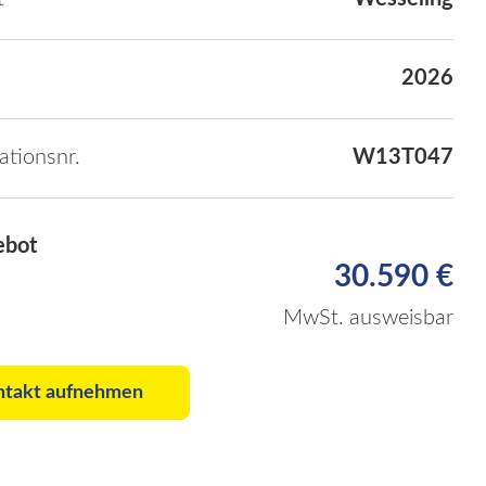
2026
kationsnr.
W13T047
ebot
30.590 €
MwSt. ausweisbar
ntakt aufnehmen