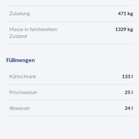
Zuladung
471 kg
Masse in fahrbereitem
1329 kg
Zustand
Füllmengen
Kühlschrank
133 l
Frischwasser
25 l
Abwasser
24 l