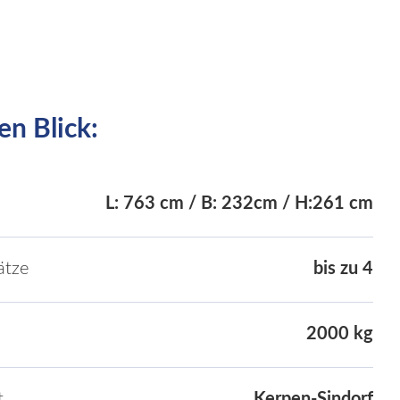
en Blick:
L: 763 cm / B: 232cm / H:261 cm
ätze
bis zu 4
2000 kg
t
Kerpen-Sindorf