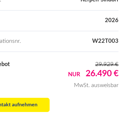
2026
kationsnr.
W22T003
ebot
29.929 €
26.490 €
NUR
MwSt. ausweisbar
ntakt aufnehmen